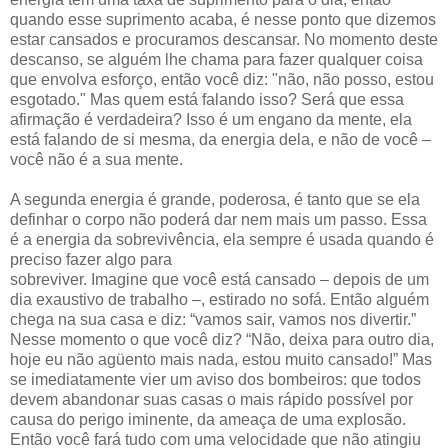
quando esse suprimento acaba, é nesse ponto que dizemos
estar cansados e procuramos descansar. No momento deste
descanso, se alguém lhe chama para fazer qualquer coisa
que envolva esforço, então você diz: "não, não posso, estou
esgotado." Mas quem está falando isso? Será que essa
afirmação é verdadeira? Isso é um engano da mente, ela
está falando de si mesma, da energia dela, e não de você –
você não é a sua mente.
A segunda energia é grande, poderosa, é tanto que se ela
definhar o corpo não poderá dar nem mais um passo. Essa
é a energia da sobrevivência, ela sempre é usada quando é
preciso fazer algo para
sobreviver. Imagine que você está cansado – depois de um
dia exaustivo de trabalho –, estirado no sofá. Então alguém
chega na sua casa e diz: “vamos sair, vamos nos divertir.”
Nesse momento o que você diz? “Não, deixa para outro dia,
hoje eu não agüento mais nada, estou muito cansado!” Mas
se imediatamente vier um aviso dos bombeiros: que todos
devem abandonar suas casas o mais rápido possível por
causa do perigo iminente, da ameaça de uma explosão.
Então você fará tudo com uma velocidade que não atingiu